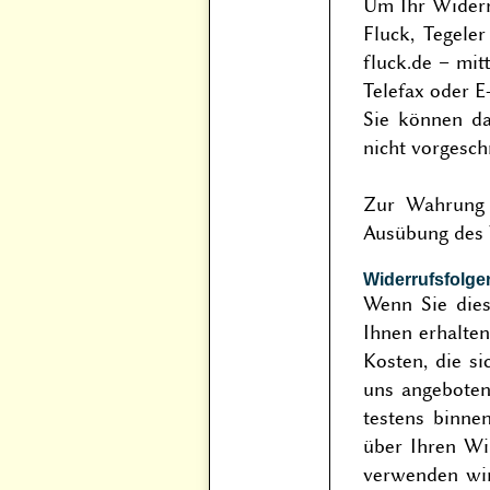
Um Ihr Widerr
Fluck, Tegeler
fluck.de – mitt
Telefax oder E
Sie können da
nicht vorgeschr
Zur Wahrung d
Ausübung des W
Widerrufsfolge
Wenn Sie dies
Ihnen erhalten
Kosten, die si
uns angeboten
tes­tens binn
über Ihren Wi
verwenden wir