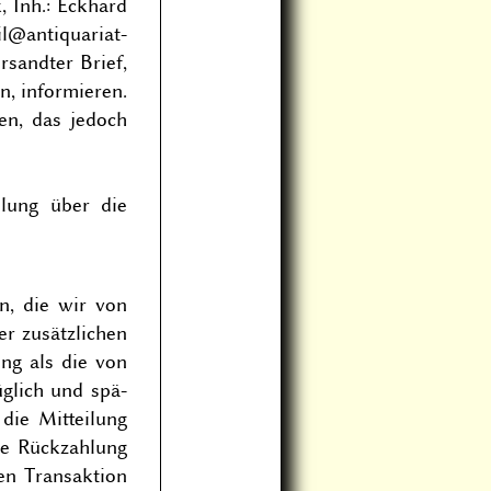
 Inh.: Eckhard
il@antiquariat-
ersandter Brief,
n, informieren.
en, das jedoch
ilung über die
n, die wir von
er zusätzlichen
ung als die von
glich und spä­
die Mitteilung
se Rückzahlung
en Transaktion