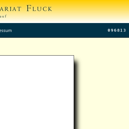
essum
096813