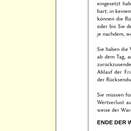
eingesetzt ha
bart; in kein
können die Rü
oder bis Sie 
je nachdem, we
Sie haben die 
ab dem Tag, a
zurückzusende
Ablauf der Fr
der Rücksendu
Sie müssen fü
Wertverlust au
wei­se der Wa
ENDE DER 