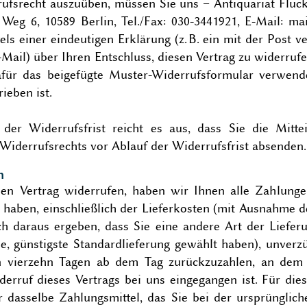
ufsrecht auszuüben, müssen Sie uns – Antiquariat Fluck,
 Weg 6, 10589 Berlin, Tel./Fax: 030-3441921, E-Mail: ma
els einer eindeutigen Erklärung (z. B. ein mit der Post v
-Mail) über Ihren Entschluss, diesen Vertrag zu widerrufe
für das beigefügte Muster-Widerrufsformular verwend
ieben ist.
er Widerrufsfrist reicht es aus, dass Sie die Mitte
iderrufsrechts vor Ablauf der Widerrufsfrist absenden.
n
en Vertrag widerrufen, haben wir Ihnen alle Zahlunge
 haben, einschließlich der Lieferkosten (mit Ausnahme d
ch daraus ergeben, dass Sie eine andere Art der Liefer
e, günstigste Standardlieferung gewählt haben), unverzü
en vierzehn Tagen ab dem Tag zurückzuzahlen, an dem 
derruf dieses Vertrags bei uns eingegangen ist. Für die
 dasselbe Zahlungsmittel, das Sie bei der ursprünglich