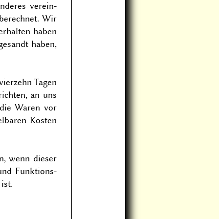
deres ver­ein­
berechnet. Wir
erhalten haben
gesandt haben,
 vierzehn Tagen
ichten, an uns
 die Waren vor
elbaren Kosten
n, wenn dieser
und Funk­tions­
ist.