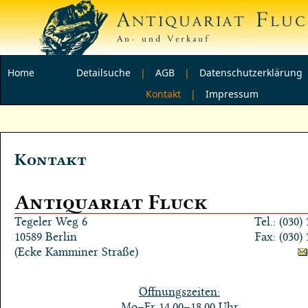
Home
Detailsuche
|
AGB
|
Datenschutzerklärung
Kontakt |
Impressum
Kontakt
Antiquariat Fluck
Tegeler Weg 6
Tel.: (030)
10589 Berlin
Fax: (030)
(Ecke Kamminer Straße)
Öffnungszeiten:
Mo–Fr 14.00–18.00 Uhr