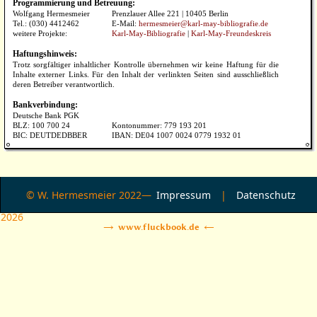
Programmierung und Betreuung:
Wolfgang Hermesmeier
Prenzlauer Allee 221 | 10405 Berlin
Tel.: (030) 4412462
E-Mail:
hermesmeier@karl-may-bibliografie.de
weitere Projekte:
Karl-May-Bibliografie
|
Karl-May-Freundeskreis
Haftungshinweis:
Trotz sorgfältiger inhaltlicher Kontrolle übernehmen wir keine Haftung für die
Inhalte externer Links. Für den Inhalt der verlinkten Seiten sind ausschließlich
deren Betreiber verantwortlich.
Bankverbindung:
Deutsche Bank PGK
BLZ: 100 700 24
Kontonummer: 779 193 201
BIC: DEUTDEDBBER
IBAN: DE04 1007 0024 0779 1932 01
© W. Hermesmeier 2022—
Impressum
|
Datenschutz
2026
→ www.fluckbook.de ←