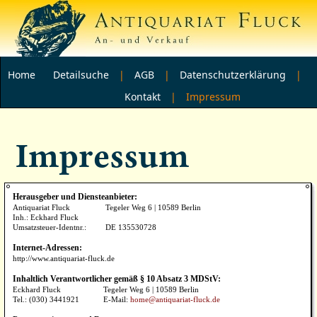
Home
Detailsuche
|
AGB
|
Datenschutzerklärung
|
Kontakt
| Impressum
Impressum
Herausgeber und Diensteanbieter:
Antiquariat Fluck
Tegeler Weg 6 | 10589 Berlin
Inh.: Eckhard Fluck
Umsatzsteuer-Identnr.:
DE 135530728
Internet-Adressen:
http://www.antiquariat-fluck.de
Inhaltlich Verantwortlicher gemäß § 10 Absatz 3 MDStV:
Eckhard Fluck
Tegeler Weg 6 | 10589 Berlin
Tel.: (030) 3441921
E-Mail:
home@antiquariat-fluck.de